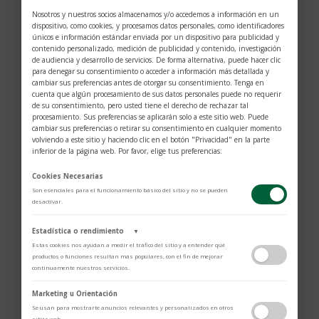
Nosotros y nuestros socios almacenamos y/o accedemos a información en un
dispositivo, como cookies, y procesamos datos personales, como identificadores
únicos e información estándar enviada por un dispositivo para publicidad y
contenido personalizado, medición de publicidad y contenido, investigación
de audiencia y desarrollo de servicios. De forma alternativa, puede hacer clic
para denegar su consentimiento o acceder a información más detallada y
cambiar sus preferencias antes de otorgar su consentimiento. Tenga en
cuenta que algún procesamiento de sus datos personales puede no requerir
de su consentimiento, pero usted tiene el derecho de rechazar tal
procesamiento. Sus preferencias se aplicarán solo a este sitio web. Puede
cambiar sus preferencias o retirar su consentimiento en cualquier momento
volviendo a este sitio y haciendo clic en el botón "Privacidad" en la parte
inferior de la página web. Por favor, elige tus preferencias:
Cookies Necesarias
Son esenciales para el funcionamiento básico del sitio y no se pueden
desactivar.
Pulsera oro amarillo con diamantes
Estadística o rendimiento
▼
$
12.293
Estas cookies nos ayudan a medir el tráfico del sitio y a entender qué
productos o funciones resultan más populares, con el fin de mejorar
continuamente nuestros servicios.
Adobe Analytics
Marketing u Orientación
Utilizamos Adobe Analytics para recopilar datos de uso anónimos, lo que
Se usan para mostrarte anuncios relevantes y personalizados en otros
nos permite analizar el rendimiento de nuestro contenido y las
sitios web.