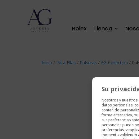
Rolex
Tienda
Noso
Inicio
/
Para Ellas
/
Pulseras
/
AG Collection
/ Pul
Su privacid
Nosotros y nuestros
datos personales, co
contenido personaliz
forma alternativa, p
sus preferencias ant
personales puede no 
preferencias se aplic
momento volviendo a e