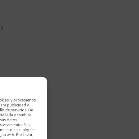
okies, y procesamos
ara publicidad y
lo de servicios. De
etallada y cambiar
 sus datos
rocesamiento. Sus
imiento en cualquier
gina web. Por favor,