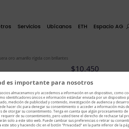
tros
Servicios
Ubícanos
ETH
Espacio AG
sera oro amarillo rígida con brillantes
$
10.450
Pulsera oro amarillo
ad es importante para nosotros
Brillante 0.40cts
 socios almacenamos y/o accedemos a información en un dispositivo, como co
AG Collection
mo identificadores únicos e información estándar enviada por un dispositivo p
ado, medición de publicidad y contenido, investigación de audiencia y desarrol
uede hacer clic para denegar su consentimiento o acceder a información más d
1 disponibles
es de otorgar su consentimiento. Tenga en cuenta que algún procesamiento de
requerir de su consentimiento, pero usted tiene el derecho de rechazar tal p
arán solo a este sitio web. Puede cambiar sus preferencias o retirar su consent
Pulsera
ste sitio y haciendo clic en el botón "Privacidad" en la parte inferior de la pá
Añadir al carrito