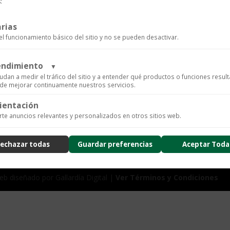
oro
:
amarillo
rígida
rias
con
el funcionamiento básico del sitio y no se pueden desactivar.
SKU:
P0001377
Categorías:
AG 
brillantes
cantidad
rendimiento
▼
udan a medir el tráfico del sitio y a entender qué productos o funciones resul
n de mejorar continuamente nuestros servicios.
ientación
ics para recopilar datos de uso anónimos, lo que nos permite analizar el rendimiento de nuestro 
te anuncios relevantes y personalizados en otros sitios web.
arios.
ad
echazar todas
Guardar preferencias
Aceptar Toda
nzado de la experiencia del usuario (UX), incluyendo mapas de calor, análisis de zona, grabacione
usión de datos sensibles) y análisis de formularios.
ad
b diseñado por Gallardía Digital |
Ver Términos y Condiciones