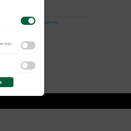
Collection
,
Para Ellas
,
Pulseras
tan más
contenido y las
s
s de sesión