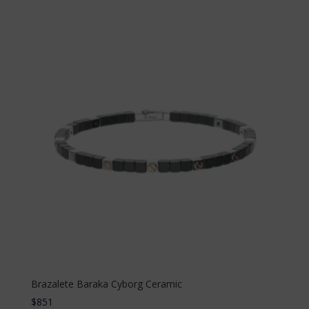
Brazalete Baraka Сyborg Сeramic
$
851