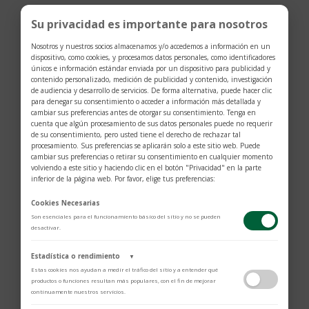
Su privacidad es importante para nosotros
Nosotros y nuestros socios almacenamos y/o accedemos a información en un
dispositivo, como cookies, y procesamos datos personales, como identificadores
únicos e información estándar enviada por un dispositivo para publicidad y
contenido personalizado, medición de publicidad y contenido, investigación
de audiencia y desarrollo de servicios. De forma alternativa, puede hacer clic
para denegar su consentimiento o acceder a información más detallada y
cambiar sus preferencias antes de otorgar su consentimiento. Tenga en
cuenta que algún procesamiento de sus datos personales puede no requerir
de su consentimiento, pero usted tiene el derecho de rechazar tal
procesamiento. Sus preferencias se aplicarán solo a este sitio web. Puede
cambiar sus preferencias o retirar su consentimiento en cualquier momento
volviendo a este sitio y haciendo clic en el botón "Privacidad" en la parte
inferior de la página web. Por favor, elige tus preferencias:
Cookies Necesarias
Son esenciales para el funcionamiento básico del sitio y no se pueden
desactivar.
Brazalete Baraka 316L
Estadística o rendimiento
▼
$
2.101
Estas cookies nos ayudan a medir el tráfico del sitio y a entender qué
productos o funciones resultan más populares, con el fin de mejorar
continuamente nuestros servicios.