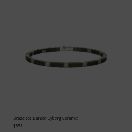
Brazalete Baraka Сyborg Сeramic
$
851