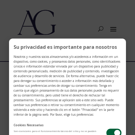
Su privacidad es importante para nosotros
Nosotros y nuestros socios almacenamos y/o accedemos a información en un
dispositivo, como cookies, y procesamos datos personales, como identificadores
únicos e información estándar enviada por un dispositivo para publicidad y
contenido personalizado, medición de publicidad y contenido, investigación
de audiencia y desarrollo de servicios. De forma alternativa, puede hacer clic
Online kasíno s live krupiérmi a ich vplyv na
para denegar su consentimiento o acceder a información más detallada y
herný zážitok
cambiar sus preferencias antes de otorgar su consentimiento. Tenga en
cuenta que algún procesamiento de sus datos personales puede no requerir
por
Nelson Gallardo
|
Ene 12, 2026
|
15
de su consentimiento, pero usted tiene el derecho de rechazar tal
procesamiento. Sus preferencias se aplicarán solo a este sitio web. Puede
cambiar sus preferencias o retirar su consentimiento en cualquier momento
Online kasína s live krupiérmi sa stávajú stále
volviendo a este sitio y haciendo clic en el botón "Privacidad" en la parte
populárnejšími medzi hráčmi, ktorí hľadajú autentický
inferior de la página web. Por favor, elige tus preferencias:
zážitok z hazardných hier bez toho, aby museli
Cookies Necesarias
navštíviť skutočné kasíno. V tomto článku sa pozrieme
Son esenciales para el funcionamiento básico del sitio y no se pueden
na to, ako online kasína s live krupiérmi ovplyvňujú