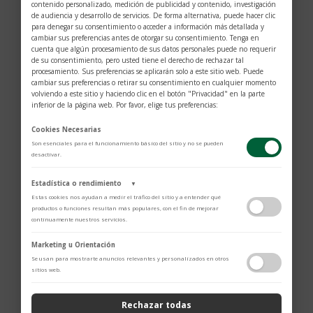
contenido personalizado, medición de publicidad y contenido, investigación
de audiencia y desarrollo de servicios. De forma alternativa, puede hacer clic
para denegar su consentimiento o acceder a información más detallada y
Estanozolol en anaboles.com 7
cambiar sus preferencias antes de otorgar su consentimiento. Tenga en
cuenta que algún procesamiento de sus datos personales puede no requerir
por
Nelson Gallardo
|
Ene 22, 2026
|
! Без рубрики
de su consentimiento, pero usted tiene el derecho de rechazar tal
procesamiento. Sus preferencias se aplicarán solo a este sitio web. Puede
Comprar Inyección De Estanozolol Inyección De
cambiar sus preferencias o retirar su consentimiento en cualquier momento
volviendo a este sitio y haciendo clic en el botón "Privacidad" en la parte
Estanozolol Precio La Mejor España La atención del
inferior de la página web. Por favor, elige tus preferencias:
mundo entero se ha centrado en el estanozolol por los
Cookies Necesarias
numerosos escándalos de dopaje basados en su uso
Son esenciales para el funcionamiento básico del sitio y no se pueden
por muchos atletas de élite mientras compiten en los
desactivar.
Juegos...
Estadística o rendimiento
▼
Estas cookies nos ayudan a medir el tráfico del sitio y a entender qué
Промокод на 100 рублей — Получите скидку
productos o funciones resultan más populares, con el fin de mejorar
сейчас!
continuamente nuestros servicios.
por
Nelson Gallardo
|
Ene 12, 2026
|
! Без рубрики
Adobe Analytics
Marketing u Orientación
Utilizamos Adobe Analytics para recopilar datos de uso anónimos, lo que
Se usan para mostrarte anuncios relevantes y personalizados en otros
🔥 Где найти up x промокод на 100? 🔥 Если вы
nos permite analizar el rendimiento de nuestro contenido y las
sitios web.
ищете способы сэкономить при покупках на
interacciones de los usuarios.
Política de Privacidad
платформе up x, то использование специального
Rechazar todas
промокода — отличный вариант! Сегодня мы
ContentSquare