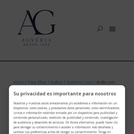
Inicio
/
Para Ellas
/
Anillos
/
Roberto Coin
/ Anillo oro
blanco con brillantes 0.12 CTW
Su privacidad es importante para nosotros
Nosotros y nuestros socios almacenamos y/o accedemos a información en un
dispositivo, como cookies, y procesamos datos personales, como identificadores
únicos e información estándar enviada por un dispositivo para publicidad y
contenido personalizado, medición de publicidad y contenido, investigación
de audiencia y desarrollo de servicios. De forma alternativa, puede hacer clic
para denegar su consentimiento o acceder a información más detallada y
cambiar sus preferencias antes de otorgar su consentimiento. Tenga en