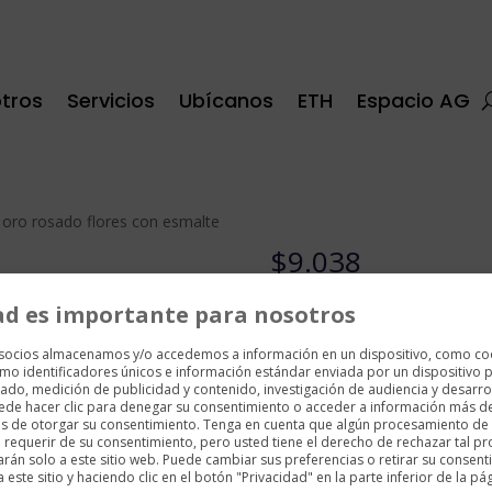
tros
Servicios
Ubícanos
ETH
Espacio AG
o oro rosado flores con esmalte
$
9.038
Anillos
ad es importante para nosotros
Roberto coin
 socios almacenamos y/o accedemos a información en un dispositivo, como co
mo identificadores únicos e información estándar enviada por un dispositivo p
1 disponibles
ado, medición de publicidad y contenido, investigación de audiencia y desarrol
uede hacer clic para denegar su consentimiento o acceder a información más d
es de otorgar su consentimiento. Tenga en cuenta que algún procesamiento de
Anillo
requerir de su consentimiento, pero usted tiene el derecho de rechazar tal p
Añadir al carrito
arán solo a este sitio web. Puede cambiar sus preferencias o retirar su consent
oro
ste sitio y haciendo clic en el botón "Privacidad" en la parte inferior de la pá
rosado