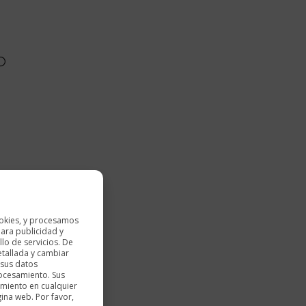
okies, y procesamos
ara publicidad y
lo de servicios. De
etallada y cambiar
 sus datos
rocesamiento. Sus
imiento en cualquier
gina web. Por favor,