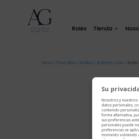
Rolex
Tienda
Noso
Inicio
/
Para Ellas
/
Anillos
/
Roberto Coin
/ Anill
Su privacid
Nosotros y nuestros
datos personales, co
contenido personaliz
forma alternativa, p
sus preferencias ant
personales puede no 
preferencias se aplic
momento volviendo a e