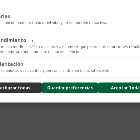
:
flores
con
SKU:
A0038648
Categorías:
Ani
rias
esmalte
el funcionamiento básico del sitio y no se pueden desactivar.
cantidad
rendimiento
▼
udan a medir el tráfico del sitio y a entender qué productos o funciones resul
n de mejorar continuamente nuestros servicios.
ientación
ics para recopilar datos de uso anónimos, lo que nos permite analizar el rendimiento de nuestro 
te anuncios relevantes y personalizados en otros sitios web.
arios.
ad
echazar todas
Guardar preferencias
Aceptar Toda
nzado de la experiencia del usuario (UX), incluyendo mapas de calor, análisis de zona, grabacione
usión de datos sensibles) y análisis de formularios.
ad