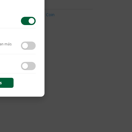
llos
,
Para Ellas
,
Roberto Coin
tan más
contenido y las
s
s de sesión