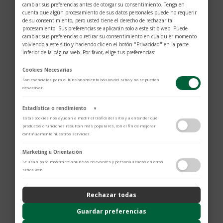
cambiar sus preferencias antes de otorgar su consentimiento. Tenga en
cuenta que algún procesamiento de sus datos personales puede no requerir
de su consentimiento, pero usted tiene el derecho de rechazar tal
procesamiento. Sus preferencias se aplicarán solo a este sitio web. Puede
cambiar sus preferencias o retirar su consentimiento en cualquier momento
volviendo a este sitio y haciendo clic en el botón "Privacidad" en la parte
inferior de la página web. Por favor, elige tus preferencias:
Cookies Necesarias
Son esenciales para el funcionamiento básico del sitio y no se pueden
desactivar.
$
1.004
Estadística o rendimiento
▼
Estas cookies nos ayudan a medir el tráfico del sitio y a entender qué
Diseñado por Alexandre Corrot, este anillo de oro de
productos o funciones resultan más populares, con el fin de mejorar
continuamente nuestros servicios.
18 quilates está engastado con diamantes.
Moderno
Adobe Analytics
y delicado, este anillo representa delicadeza y
Marketing u Orientación
Utilizamos Adobe Analytics para recopilar datos de uso anónimos, lo que
Se usan para mostrarte anuncios relevantes y personalizados en otros
ligereza con su brillo de diamantes.
Hechas a mano
nos permite analizar el rendimiento de nuestro contenido y las
sitios web.
interacciones de los usuarios.
en nuestros talleres, hemos apostado por ofrecer
Política de Privacidad
una colección clásica reinterpretada con glamour.
Rechazar todas
ContentSquare
Oro amarillo
Proporciona análisis avanzado de la experiencia del usuario (UX),
Guardar preferencias
Diamante 0.22cts
incluyendo mapas de calor, análisis de zona, grabaciones de sesión