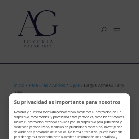
Inicio
/
Para Ellas
/
Anillos
/
Djula
/ Bague Anneau Fairy
Tale
Su privacidad es importante para nosotros
Nosotros y nuestros socios almacenamos y/o accedemos a información en un
dispositivo, como cookies, y procesamos datos personales, como identificadores
únicos e información estándar enviada por un dispositivo para publicidad y
contenido personalizado, medición de publicidad y contenido, investigación
de audiencia y desarrollo de servicios. De forma alternativa, puede hacer clic
para denegar su consentimiento o acceder a información más detallada y