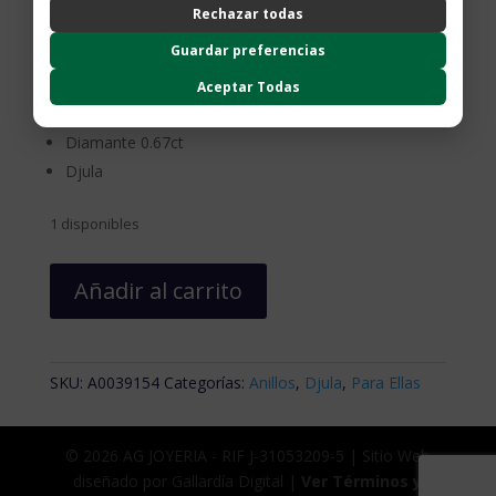
Rechazar todas
blancos… y en sus manos la joya se vuelve
ContentSquare
Proporciona análisis avanzado de la experiencia del usuario (UX),
Guardar preferencias
descriptiva como una marca de reconocimiento, de
incluyendo mapas de calor, análisis de zona, grabaciones de sesión
pertenencia… Una firma corporal
(anonimizadas o con exclusión de datos sensibles) y análisis de
Aceptar Todas
formularios.
Oro blanco
Política de Privacidad
Diamante 0.67ct
Djula
1 disponibles
Bague
Añadir al carrito
Vintage
Fleur
Diamants
cantidad
SKU:
A0039154
Categorías:
Anillos
,
Djula
,
Para Ellas
© 2026 AG JOYERIA - RIF J-31053209-5 | Sitio Web
diseñado por Gallardía Digital |
Ver Términos y