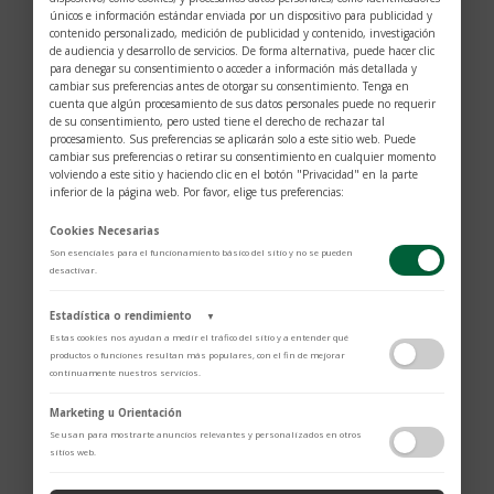
únicos e información estándar enviada por un dispositivo para publicidad y
contenido personalizado, medición de publicidad y contenido, investigación
de audiencia y desarrollo de servicios. De forma alternativa, puede hacer clic
para denegar su consentimiento o acceder a información más detallada y
cambiar sus preferencias antes de otorgar su consentimiento. Tenga en
cuenta que algún procesamiento de sus datos personales puede no requerir
de su consentimiento, pero usted tiene el derecho de rechazar tal
procesamiento. Sus preferencias se aplicarán solo a este sitio web. Puede
cambiar sus preferencias o retirar su consentimiento en cualquier momento
volviendo a este sitio y haciendo clic en el botón "Privacidad" en la parte
$
4.066
inferior de la página web. Por favor, elige tus preferencias:
Una colección «con actitud» nacida del deseo de
Cookies Necesarias
Son esenciales para el funcionamiento básico del sitio y no se pueden
Alexandre Corrot – Director Artístico y Fundador de
desactivar.
la casa DJULA – de piezas gráficas, luminosas,
Estadística o rendimiento
nítidas y únicas en su sencillez.
Un nuevo “tribal
▼
Estas cookies nos ayudan a medir el tráfico del sitio y a entender qué
urbano” en homenaje a París y sus hordas: afilado
productos o funciones resultan más populares, con el fin de mejorar
como un tacón golpeando el pavimento,
continuamente nuestros servicios.
hipnotizando como las luces de neón de la ciudad de
Adobe Analytics
Marketing u Orientación
Utilizamos Adobe Analytics para recopilar datos de uso anónimos, lo que
la luz, electrizante como sus personalidades
Se usan para mostrarte anuncios relevantes y personalizados en otros
nos permite analizar el rendimiento de nuestro contenido y las
sitios web.
heterogéneas.
Alexandre juega una y otra vez con la
interacciones de los usuarios.
Política de Privacidad
pasión del oro de 18 kilates y los diamantes