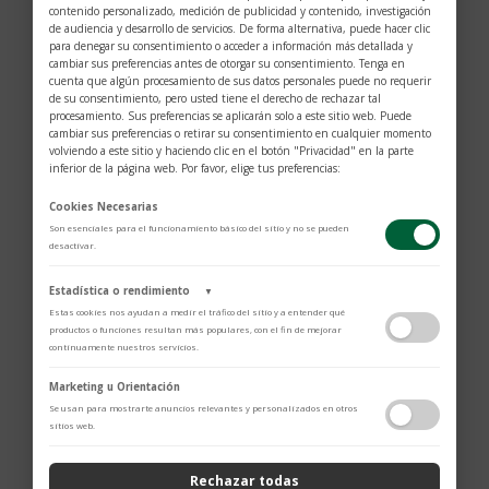
contenido personalizado, medición de publicidad y contenido, investigación
de audiencia y desarrollo de servicios. De forma alternativa, puede hacer clic
para denegar su consentimiento o acceder a información más detallada y
cambiar sus preferencias antes de otorgar su consentimiento. Tenga en
cuenta que algún procesamiento de sus datos personales puede no requerir
de su consentimiento, pero usted tiene el derecho de rechazar tal
procesamiento. Sus preferencias se aplicarán solo a este sitio web. Puede
cambiar sus preferencias o retirar su consentimiento en cualquier momento
volviendo a este sitio y haciendo clic en el botón "Privacidad" en la parte
inferior de la página web. Por favor, elige tus preferencias:
Cookies Necesarias
Son esenciales para el funcionamiento básico del sitio y no se pueden
desactivar.
Estadística o rendimiento
▼
Estas cookies nos ayudan a medir el tráfico del sitio y a entender qué
productos o funciones resultan más populares, con el fin de mejorar
continuamente nuestros servicios.
$
1.393
Adobe Analytics
Marketing u Orientación
Utilizamos Adobe Analytics para recopilar datos de uso anónimos, lo que
Se usan para mostrarte anuncios relevantes y personalizados en otros
Clip recubierto de rutenio.
nos permite analizar el rendimiento de nuestro contenido y las
sitios web.
interacciones de los usuarios.
Barril de resina preciosa.
Política de Privacidad
Capuchón en resina preciosa.
Rechazar todas