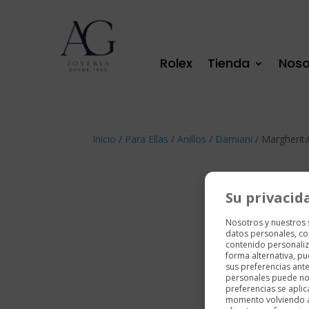
Rolex
Tienda
Noso
Inicio
/
Para Ellas
/
Anillos
/
Damiani
/ Margherit
Su privacid
Nosotros y nuestros
datos personales, co
contenido personaliz
forma alternativa, p
sus preferencias ant
personales puede no 
preferencias se aplic
momento volviendo a e