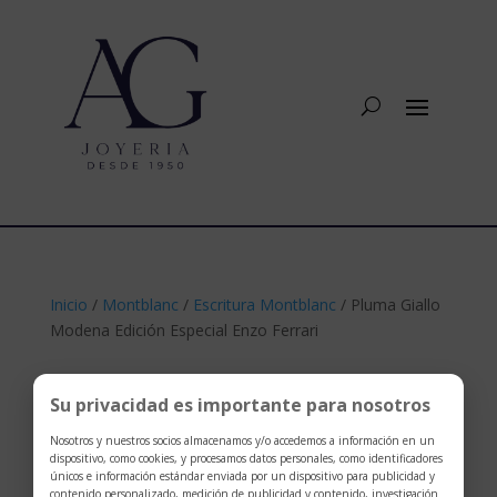
Inicio
/
Montblanc
/
Escritura Montblanc
/ Pluma Giallo
Modena Edición Especial Enzo Ferrari
Su privacidad es importante para nosotros
Nosotros y nuestros socios almacenamos y/o accedemos a información en un
dispositivo, como cookies, y procesamos datos personales, como identificadores
únicos e información estándar enviada por un dispositivo para publicidad y
contenido personalizado, medición de publicidad y contenido, investigación