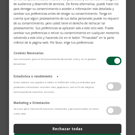
de audiencia y desarrollo de servicios. De forma alternativa, puede hacer clic
para denegar su consentimiento o acceder a información más detallada y
cambiar sus preferencias antes de otorgar su consentimiento. Tenga en
cuenta que algún procesamiento de sus datos personales puede no requerir
de su consentimiento, pero usted tiene el derecho de rechazar tal
procesamiento. Sus preferencias se aplicarán solo a este sitio web. Puede
cambiar sus preferencias o retirar su consentimiento en cualquier momento
volviendo a este sitio y haciendo clic en el botón "Privacidad" en la parte
inferior de la página web. Por favor, elige tus preferencias:
Cookies Necesarias
Son esenciales para el funcionamiento básico del sitio y no se pueden
desactivar.
Estadística o rendimiento
▼
Estas cookies nos ayudan a medir el tráfico del sitio y a entender qué
productos o funciones resultan más populares, con el fin de mejorar
continuamente nuestros servicios.
$
1.890
Adobe Analytics
Marketing u Orientación
Utilizamos Adobe Analytics para recopilar datos de uso anónimos, lo que
Se usan para mostrarte anuncios relevantes y personalizados en otros
nos permite analizar el rendimiento de nuestro contenido y las
sitios web.
Clip recubierto de rutenio con grabado.
interacciones de los usuarios.
Política de Privacidad
Resina amarilla preciosa.
Rechazar todas
Color amarillo.
ContentSquare