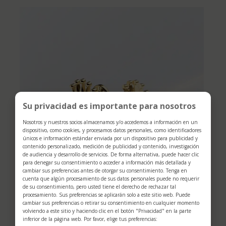
Su privacidad es importante para nosotros
Nosotros y nuestros socios almacenamos y/o accedemos a información en un
dispositivo, como cookies, y procesamos datos personales, como identificadores
únicos e información estándar enviada por un dispositivo para publicidad y
contenido personalizado, medición de publicidad y contenido, investigación
de audiencia y desarrollo de servicios. De forma alternativa, puede hacer clic
para denegar su consentimiento o acceder a información más detallada y
cambiar sus preferencias antes de otorgar su consentimiento. Tenga en
cuenta que algún procesamiento de sus datos personales puede no requerir
de su consentimiento, pero usted tiene el derecho de rechazar tal
procesamiento. Sus preferencias se aplicarán solo a este sitio web. Puede
cambiar sus preferencias o retirar su consentimiento en cualquier momento
volviendo a este sitio y haciendo clic en el botón "Privacidad" en la parte
inferior de la página web. Por favor, elige tus preferencias: