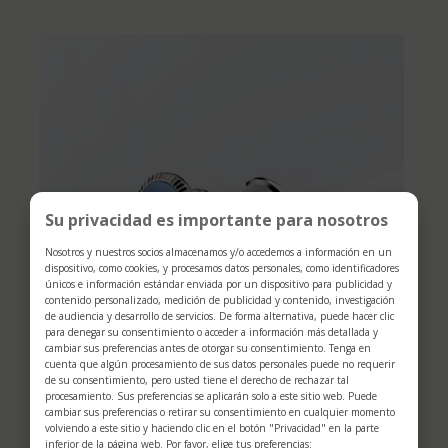
Su privacidad es importante para nosotros
Nosotros y nuestros socios almacenamos y/o accedemos a información en un
dispositivo, como cookies, y procesamos datos personales, como identificadores
únicos e información estándar enviada por un dispositivo para publicidad y
contenido personalizado, medición de publicidad y contenido, investigación
de audiencia y desarrollo de servicios. De forma alternativa, puede hacer clic
para denegar su consentimiento o acceder a información más detallada y
cambiar sus preferencias antes de otorgar su consentimiento. Tenga en
cuenta que algún procesamiento de sus datos personales puede no requerir
de su consentimiento, pero usted tiene el derecho de rechazar tal
procesamiento. Sus preferencias se aplicarán solo a este sitio web. Puede
cambiar sus preferencias o retirar su consentimiento en cualquier momento
volviendo a este sitio y haciendo clic en el botón "Privacidad" en la parte
inferior de la página web. Por favor, elige tus preferencias: