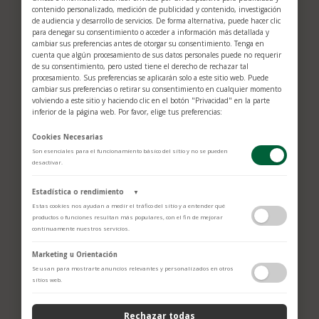
contenido personalizado, medición de publicidad y contenido, investigación
de audiencia y desarrollo de servicios. De forma alternativa, puede hacer clic
para denegar su consentimiento o acceder a información más detallada y
cambiar sus preferencias antes de otorgar su consentimiento. Tenga en
cuenta que algún procesamiento de sus datos personales puede no requerir
de su consentimiento, pero usted tiene el derecho de rechazar tal
procesamiento. Sus preferencias se aplicarán solo a este sitio web. Puede
cambiar sus preferencias o retirar su consentimiento en cualquier momento
volviendo a este sitio y haciendo clic en el botón "Privacidad" en la parte
inferior de la página web. Por favor, elige tus preferencias:
Caja Oyster, símbolo de
Cookies Necesarias
hermeticidad
Son esenciales para el funcionamiento básico del sitio y no se pueden
desactivar.
Ejemplo de solidez y elegancia, la caja
Estadística o rendimiento
▼
Oyster del Datejust 31, de 31 mm de
Estas cookies nos ayudan a medir el tráfico del sitio y a entender qué
productos o funciones resultan más populares, con el fin de mejorar
diámetro, garantiza una hermeticidad de
continuamente nuestros servicios.
hasta 100 metros de profundidad. La
Adobe Analytics
Marketing u Orientación
carrura de la modalidad presentada se
Utilizamos Adobe Analytics para recopilar datos de uso anónimos, lo que
Se usan para mostrarte anuncios relevantes y personalizados en otros
nos permite analizar el rendimiento de nuestro contenido y las
sitios web.
trabaja a partir de un bloque macizo de
interacciones de los usuarios.
Política de Privacidad
acero amarillo de 18 quilates. La corona
Rechazar todas