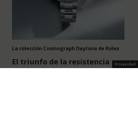
La colección Cosmograph Daytona de Rolex
El triunfo de la resistencia
Privacidad
Más información
Explore más