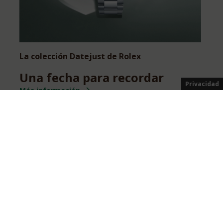
La colección Datejust de Rolex
Una fecha para recordar
Privacidad
Más información
Explore más