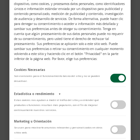
permiten controlar con seguridad y
dispositivo, como cookies, y procesamos datos personales, como identificadores
únicos e información estándar enviada por un dispositivo para publicidad y
precisión el tiempo de inmersión y las
contenido personalizado, medición de publicidad y contenido, investigación
de audiencia y desarrollo de servicios. De forma alternativa, puede hacer clic
paradas de descompresión.
para denegar su consentimiento o acceder a información más detallada y
Manufacturado por Rolex a partir de una
cambiar sus preferencias antes de otorgar su consentimiento. Tenga en
cuenta que algún procesamiento de sus datos personales puede no requerir
cerámica dura y resistente a la corrosión,
de su consentimiento, pero usted tiene el derecho de rechazar tal
procesamiento. Sus preferencias se aplicarán solo a este sitio web. Puede
el disco de bisel Cerachrom es
cambiar sus preferencias o retirar su consentimiento en cualquier momento
volviendo a este sitio y haciendo clic en el botón "Privacidad" en la parte
prácticamente imposible de rayar. La
inferior de la página web. Por favor, elige tus preferencias:
sustancia luminiscente en el cero del bisel
Cookies Necesarias
garantiza una legibilidad óptima, sin
Son esenciales para el funcionamiento básico del sitio y no se pueden
importar el grado de oscuridad del
desactivar.
entorno. El canto estriado del bisel ha
Estadística o rendimiento
▼
sido diseñado cuidadosamente con el fin
Estas cookies nos ayudan a medir el tráfico del sitio y a entender qué
productos o funciones resultan más populares, con el fin de mejorar
de ofrecer un excelente agarre bajo el
continuamente nuestros servicios.
agua, incluso con los guantes puestos.
Adobe Analytics
Marketing u Orientación
Utilizamos Adobe Analytics para recopilar datos de uso anónimos, lo que
Se usan para mostrarte anuncios relevantes y personalizados en otros
nos permite analizar el rendimiento de nuestro contenido y las
sitios web.
interacciones de los usuarios.