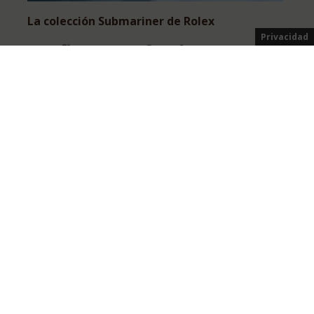
La colección Submariner de Rolex
Privacidad
Confianza profunda
Más información
Explore más