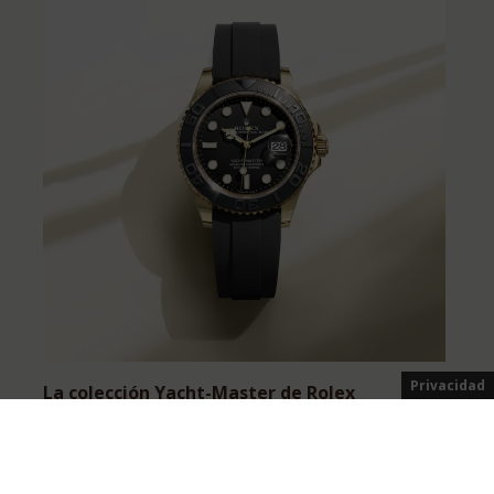
Privacidad
La colección Yacht-Master de Rolex
Carácter marino
Más información