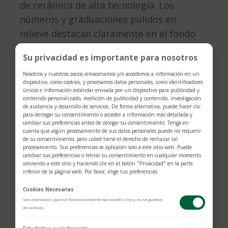
de cerámica de alta tecnología. Los
números y graduaciones pulidos en
relieve destacan claramente en el fondo
mate pulido con chorro de arena. Este
Su privacidad es importante para nosotros
bisel funcional —que permite calcular,
Nosotros y nuestros socios almacenamos y/o accedemos a información en un
por ejemplo, el tiempo de navegación
dispositivo, como cookies, y procesamos datos personales, como identificadores
entre dos boyas— es además un
únicos e información estándar enviada por un dispositivo para publicidad y
contenido personalizado, medición de publicidad y contenido, investigación
componente clave de la distintiva
de audiencia y desarrollo de servicios. De forma alternativa, puede hacer clic
para denegar su consentimiento o acceder a información más detallada y
identidad visual de este modelo.
cambiar sus preferencias antes de otorgar su consentimiento. Tenga en
cuenta que algún procesamiento de sus datos personales puede no requerir
de su consentimiento, pero usted tiene el derecho de rechazar tal
procesamiento. Sus preferencias se aplicarán solo a este sitio web. Puede
cambiar sus preferencias o retirar su consentimiento en cualquier momento
volviendo a este sitio y haciendo clic en el botón "Privacidad" en la parte
inferior de la página web. Por favor, elige tus preferencias:
Cookies Necesarias
Son esenciales para el funcionamiento básico del sitio y no se pueden
desactivar.