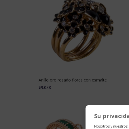
Anillo oro rosado flores con esmalte
$
9.038
Su privacid
Nosotros y nuestros