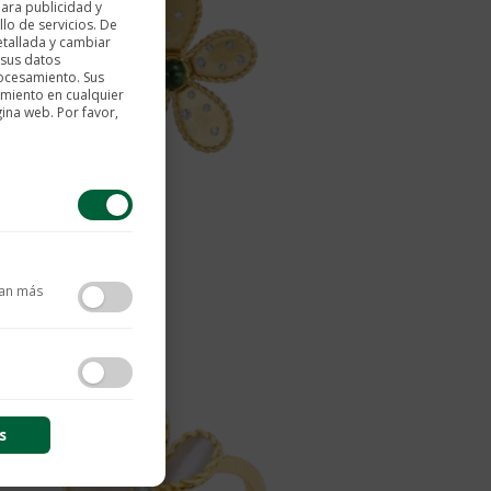
ara publicidad y
lo de servicios. De
etallada y cambiar
 sus datos
rocesamiento. Sus
imiento en cualquier
gina web. Por favor,
Jasmine Ring
$
10.282
tan más
contenido y las
s
s de sesión