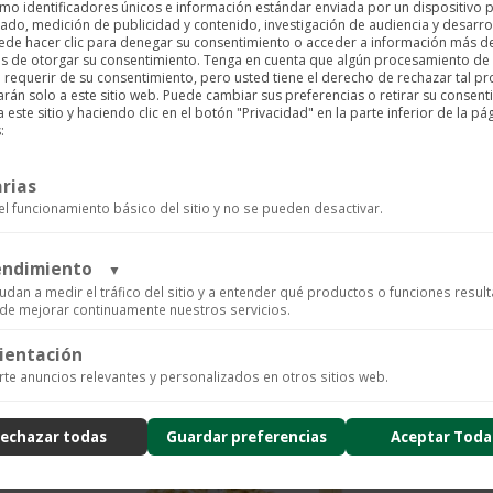
mo identificadores únicos e información estándar enviada por un dispositivo p
ado, medición de publicidad y contenido, investigación de audiencia y desarrol
uede hacer clic para denegar su consentimiento o acceder a información más d
es de otorgar su consentimiento. Tenga en cuenta que algún procesamiento de
requerir de su consentimiento, pero usted tiene el derecho de rechazar tal p
arán solo a este sitio web. Puede cambiar sus preferencias o retirar su consent
ste sitio y haciendo clic en el botón "Privacidad" en la parte inferior de la pá
:
rias
el funcionamiento básico del sitio y no se pueden desactivar.
Art Deco Ring
rendimiento
▼
$
7.450
udan a medir el tráfico del sitio y a entender qué productos o funciones resul
n de mejorar continuamente nuestros servicios.
ientación
ics para recopilar datos de uso anónimos, lo que nos permite analizar el rendimiento de nuestro 
te anuncios relevantes y personalizados en otros sitios web.
arios.
ad
echazar todas
Guardar preferencias
Aceptar Toda
nzado de la experiencia del usuario (UX), incluyendo mapas de calor, análisis de zona, grabacione
usión de datos sensibles) y análisis de formularios.