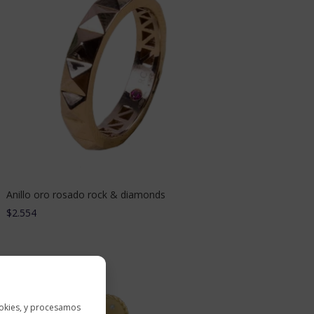
Anillo oro rosado rock & diamonds
$
2.554
okies, y procesamos