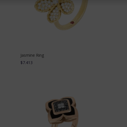
ad
Jasmine Ring
$
7.413