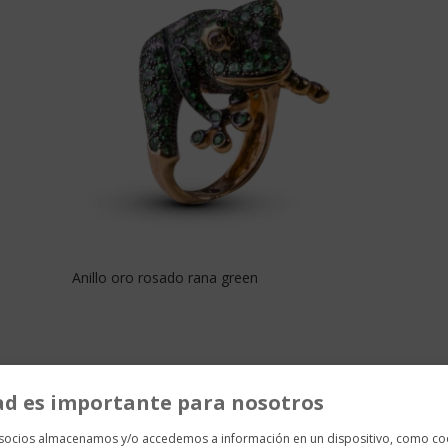
Anillo oro rosado rana green
ad es importante para nosotros
 socios almacenamos y/o accedemos a información en un dispositivo, como co