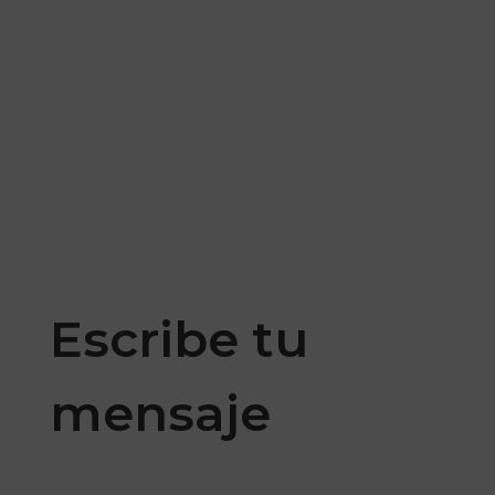
$
332
$
696
←
1
2
3
4
5
→
Escribe tu
mensaje